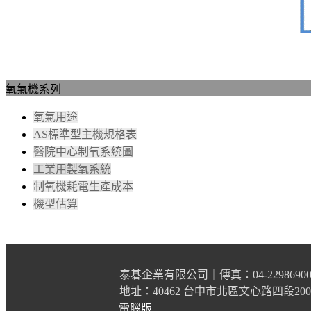
氧氣機系列
氧氣用途
AS標準型主機規格表
醫院中心制氧系統圖
工業用製氧系統
制氧機耗電生產成本
機型估算
泰碁企業有限公司｜傳真：04-2298690
地址：40462 台中市北區文心路四段200號3F-
電腦版