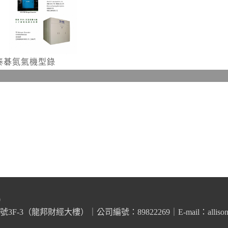
泰碁氮氣機型錄
0
3（龍邦財經大樓）｜公司編號：89822269｜E-mail：allison@taic