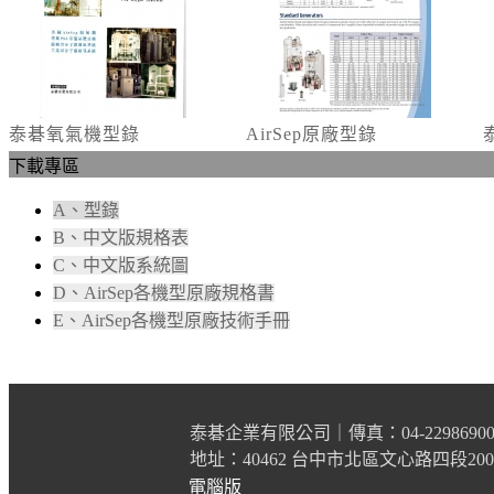
泰碁氧氣機型錄
AirSep原廠型錄
下載專區
A、型錄
B、中文版規格表
C、中文版系統圖
D、AirSep各機型原廠規格書
E、AirSep各機型原廠技術手冊
泰碁企業有限公司｜傳真：04-2298690
地址：40462 台中市北區文心路四段200號3F-
電腦版